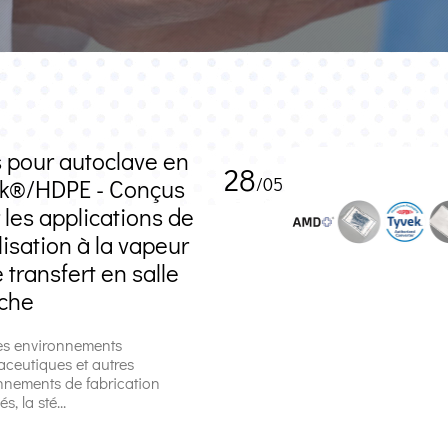
 pour autoclave en
28
/05
k®/HDPE - Conçus
 les applications de
ilisation à la vapeur
e transfert en salle
che
es environnements
ceutiques et autres
nnements de fabrication
s, la sté...