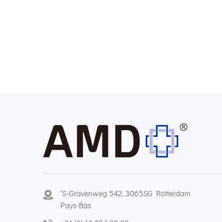
‘S-Gravenweg 542, 3065SG Rotterdam
Pays-Bas