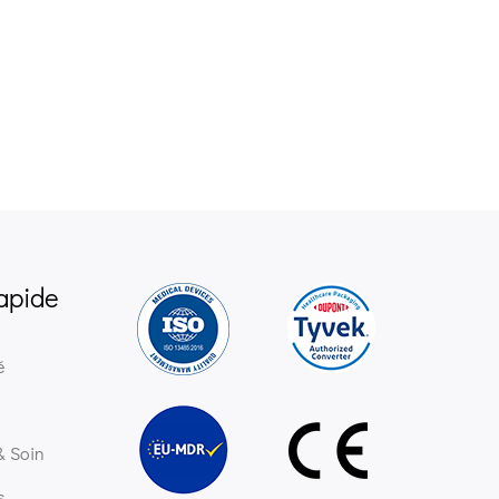
apide
é
& Soin
s