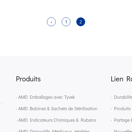
‹
1
2
Produits
Lien R
· AMD Emballages avec Tyvek
· Durabilit
· AMD Bobines & Sachets de Stérilisation
· Produits
· AMD Indicateurs Chimiques & Rubans
· Partage 
· AMD Dispositifs Médicaux Jetables
· Nouvelle