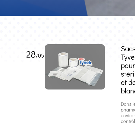
Sacs
28
/05
Tyve
pour
stér
et d
blan
Dans l
pharma
enviro
contrôlé