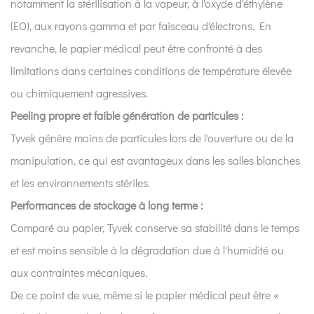
4
notamment la stérilisation à la vapeur, à l'oxyde d'éthylène
4.
(EO), aux rayons gamma et par faisceau d'électrons. En
Quels
revanche, le papier médical peut être confronté à des
sont
limitations dans certaines conditions de température élevée
les
ou chimiquement agressives.
avantages
de
Peeling propre et faible génération de particules :
Tyvek
Tyvek génère moins de particules lors de l'ouverture ou de la
en
manipulation, ce qui est avantageux dans les salles blanches
termes
et les environnements stériles.
de
Performances de stockage à long terme :
processus
Comparé au papier, Tyvek conserve sa stabilité dans le temps
et
d'innovation ?
et est moins sensible à la dégradation due à l'humidité ou
5
aux contraintes mécaniques.
5.
De ce point de vue, même si le papier médical peut être «
L'importance