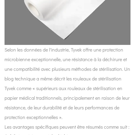
les
avantages
du
Tyvek
au
sein
Selon les données de l'industrie, Tyvek offre une protection
du
Service
microbienne exceptionnelle, une résistance à la déchirure et
Central
une compatibilité avec plusieurs méthodes de stérilisation. Un
d’Approvisionnement
blog technique a même décrit les rouleaux de stérilisation
Stérile
Tyvek comme « supérieurs aux rouleaux de stérilisation en
(CSSD) ?
papier médical traditionnels, principalement en raison de leur
3
résistance, de leur durabilité et de leurs performances de
3.
Tyvek
protection exceptionnelles ».
Roll
Les avantages spécifiques peuvent être résumés comme suit :
présente-