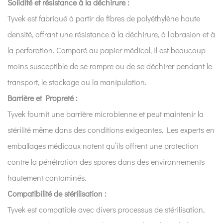
Solidité et résistance à la déchirure :
t-
Tyvek est fabriqué à partir de fibres de polyéthylène haute
il
densité, offrant une résistance à la déchirure, à l'abrasion et à
toujours
un
la perforation. Comparé au papier médical, il est beaucoup
avantage
moins susceptible de se rompre ou de se déchirer pendant le
en
transport, le stockage ou la manipulation.
vertu
Barrière et Propreté :
des
Tyvek fournit une barrière microbienne et peut maintenir la
réglementations
environnementales
stérilité même dans des conditions exigeantes. Les experts en
(telles
emballages médicaux notent qu’ils offrent une protection
que
contre la pénétration des spores dans des environnements
le
hautement contaminés.
MDR
Compatibilité de stérilisation :
de
Tyvek est compatible avec divers processus de stérilisation,
l'UE) ?