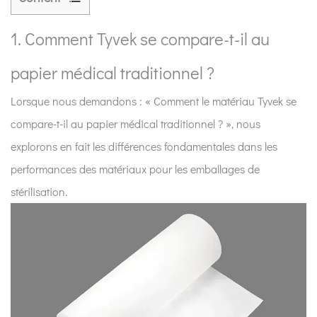
1
1.
1. Comment Tyvek se compare-t-il au
Comment
papier médical traditionnel ?
Tyvek
se
Lorsque nous demandons : « Comment le matériau Tyvek se
compare-
compare-t-il au papier médical traditionnel ? », nous
t-
explorons en fait les différences fondamentales dans les
il
au
performances des matériaux pour les emballages de
papier
stérilisation.
médical
traditionnel ?
2
2.
Quels
sont