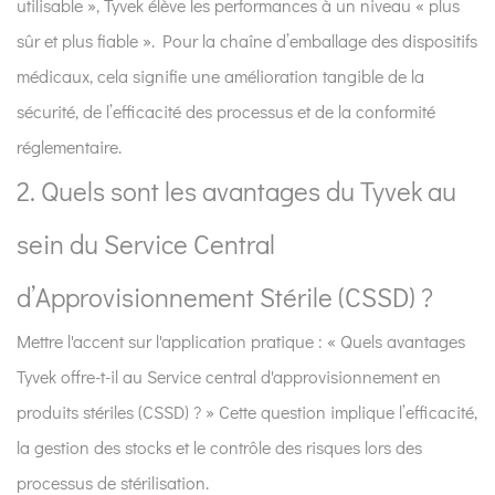
utilisable », Tyvek élève les performances à un niveau « plus
plus
sûr et plus fiable ». Pour la chaîne d’emballage des dispositifs
large
du
médicaux, cela signifie une amélioration tangible de la
choix
sécurité, de l’efficacité des processus et de la conformité
du
réglementaire.
stock
2. Quels sont les avantages du Tyvek au
de
rouleaux
sein du Service Central
Tyvek
d’Approvisionnement Stérile (CSSD) ?
Mettre l'accent sur l'application pratique : « Quels avantages
Tyvek offre-t-il au Service central d'approvisionnement en
produits stériles (CSSD) ? » Cette question implique l’efficacité,
la gestion des stocks et le contrôle des risques lors des
processus de stérilisation.