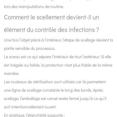
matériel
lors des manipulations de routine.
ne
Comment le scellement devient-il un
peut
être
élément du contrôle des infections ?
ignoré
?
Une fois l’objet placé à l’intérieur, l’étape de scellage devient la
8
partie sensible du processus.
Comment
Le sceau est ce qui sépare l’intérieur de tout l’extérieur. Si elle
le
est inégale ou faible, la protection n'est plus fiable de la même
stockage
manière.
devient-
il
Les rouleaux de stérilisation sont utilisés car ils permettent
plus
une ligne de scellage constante le long des bords. Après
organisé
scellage, l’emballage est censé rester fermé jusqu’à ce qu’il
avec
soit intentionnellement ouvert.
les
En pratique, l’étanchéité supporte :
rouleaux