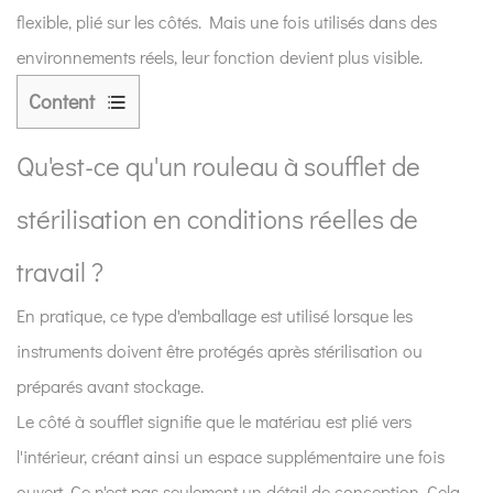
flexible, plié sur les côtés. Mais une fois utilisés dans des
environnements réels, leur fonction devient plus visible.
Content
1
Qu'est-
Qu'est-ce qu'un rouleau à soufflet de
ce
stérilisation en conditions réelles de
qu'un
rouleau
travail ?
à
soufflet
En pratique, ce type d'emballage est utilisé lorsque les
de
instruments doivent être protégés après stérilisation ou
stérilisation
préparés avant stockage.
en
Le côté à soufflet signifie que le matériau est plié vers
conditions
l'intérieur, créant ainsi un espace supplémentaire une fois
réelles
de
ouvert. Ce n'est pas seulement un détail de conception. Cela