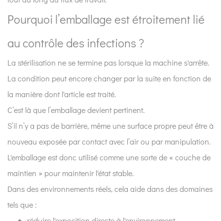
comporte
la
Pourquoi l’emballage est étroitement lié
structure
au contrôle des infections ?
à
soufflets
La stérilisation ne se termine pas lorsque la machine s'arrête.
lors
La condition peut encore changer par la suite en fonction de
de
la manière dont l'article est traité.
son
utilisation
C’est là que l’emballage devient pertinent.
?
S’il n’y a pas de barrière, même une surface propre peut être à
4
nouveau exposée par contact avec l’air ou par manipulation.
Comment
L'emballage est donc utilisé comme une sorte de « couche de
le
maintien » pour maintenir l'état stable.
scellement
Dans des environnements réels, cela aide dans des domaines
devient-
il
tels que :
un
réduire l'exposition directe à l'environnement