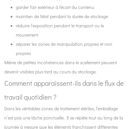
à
garder l'air extérieur à l'écart du contenu
soufflets ?
maintien de l'état pendant la durée de stockage
9
réduire l’exposition pendant le transport ou le
Pourquoi
mouvement
ce
séparer les zones de manipulation propres et non
style
d’emballage
propres
reste
Même de petites incohérences dans le scellement peuvent
largement
devenir visibles plus tard au cours du stockage.
utilisé
Comment apparaissent-ils dans le flux de
?
10
travail quotidien ?
Comment
s’intègre-
Dans les véritables zones de traitement stériles, l’emballage
t-
n’est pas une tâche ponctuelle. Il se répète tout au long de la
il
journée à mesure que les éléments franchissent différentes