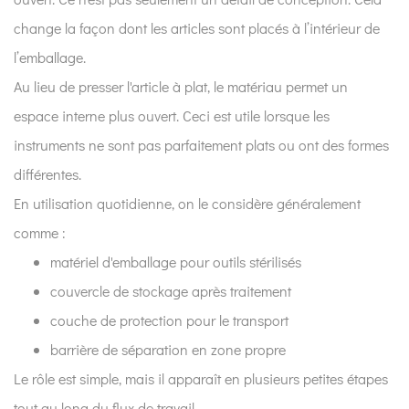
travail
change la façon dont les articles sont placés à l’intérieur de
?
l’emballage.
2
Au lieu de presser l'article à plat, le matériau permet un
Pourquoi
espace interne plus ouvert. Ceci est utile lorsque les
l’emballage
est
instruments ne sont pas parfaitement plats ou ont des formes
étroitement
différentes.
lié
En utilisation quotidienne, on le considère généralement
au
comme :
contrôle
matériel d'emballage pour outils stérilisés
des
infections
couvercle de stockage après traitement
?
couche de protection pour le transport
3
barrière de séparation en zone propre
Comment
Le rôle est simple, mais il apparaît en plusieurs petites étapes
se
tout au long du flux de travail.