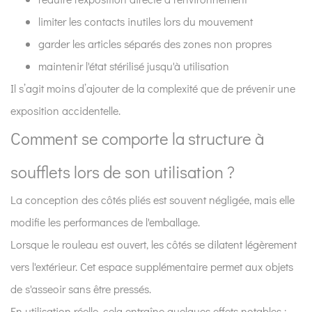
élément
limiter les contacts inutiles lors du mouvement
du
garder les articles séparés des zones non propres
contrôle
maintenir l'état stérilisé jusqu'à utilisation
des
infections ?
Il s’agit moins d’ajouter de la complexité que de prévenir une
5
exposition accidentelle.
Comment
Comment se comporte la structure à
apparaissent-
ils
soufflets lors de son utilisation ?
dans
le
La conception des côtés pliés est souvent négligée, mais elle
flux
modifie les performances de l'emballage.
de
Lorsque le rouleau est ouvert, les côtés se dilatent légèrement
travail
vers l'extérieur. Cet espace supplémentaire permet aux objets
quotidien ?
de s'asseoir sans être pressés.
6
En utilisation réelle, cela entraîne quelques effets notables :