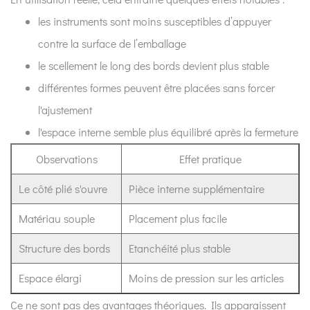
Comment
le
les instruments sont moins susceptibles d’appuyer
risque
contre la surface de l’emballage
de
le scellement le long des bords devient plus stable
contamination
différentes formes peuvent être placées sans forcer
est-
l'ajustement
il
réduit
l'espace interne semble plus équilibré après la fermeture
lors
Observations
Effet pratique
de
la
Le côté plié s'ouvre
Pièce interne supplémentaire
manipulation
Matériau souple
Placement plus facile
?
7
Structure des bords
Etanchéité plus stable
Pourquoi
Espace élargi
Moins de pression sur les articles
le
comportement
Ce ne sont pas des avantages théoriques. Ils apparaissent